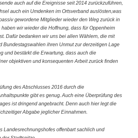
nsende auch auf die Ereignisse seit 2014 zurückzuführen,
hsel auch ein Umdenken
im Ortsverband auslösten,was
 passiv gewordene Mitglieder wieder den Weg zurück in
 haben wir wieder die Hoffnung, dass für Oppenheim
st. Dafür
bedanken wir uns bei allen Wählern, die mit
nd Bundestagswahlen ihren Unmut zur derzeitigen
Lage
ng
und bestärkt die Erwartung
, dass auch die
iner objektiven
und konsequenten
Arbeit zurück
finden
Prüfung des Abschlusses 2016 durch die
Anhalts
punkte gibt es genug. Auch eine Überprüfung des
rages
ist
dringend angebracht. Denn auch
hier legt die
leichzeitiger Abgabe jeglicher Einnahmen.
s Landesrechnungshofes offenbart sachlich und
der Stadtspitze.