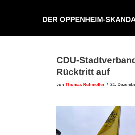
Zum
DER OPPENHEIM-SKAND
Inhalt
springen
CDU-Stadtverband
Rücktritt auf
von
Thomas Ruhmöller
21. Dezemb