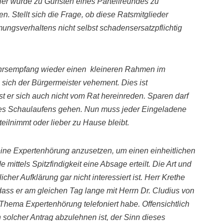
Hier wurde zu Gunsten
eines Parteifreundes zu
. Stellt sich die Frage, ob diese Ratsmitglieder
ungsverhaltens nicht selbst schadensersatzpflichtig
hrsempfang wieder einen
kleineren Rahmen
im
e sich der Bürgermeister vehement. Dies ist
t er sich auch nicht vom Rat hereinreden. Sparen darf
des Schaulaufens
gehen. Nun muss jeder Eingeladene
 teilnimmt
oder
lieber zu Hause bleibt.
ne Expertenhörung anzusetzen, um einen einheitlichen
de
mittels Spitzfindigkeit eine Absage erteilt. Die Art und
cher Aufklärung gar nicht interessiert ist.
Herr Krethe
 dass er am gleichen Tag lange mit Herrn Dr. Cludius von
Thema Expertenhörung telefoniert habe. Offensichtlich
n solcher Antrag abzulehnen ist, der Sinn dieses