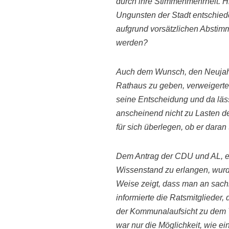
durch ihre Stimmenmehrheit. 
Ungunsten der Stadt entschieden
aufgrund vorsätzliche
n
Abstimm
werden?
Auch dem Wunsch, den Neuja
Rathaus
zu geben, verwe
iger
t
seine
Entscheidung und da läss
anscheinend nicht zu Lasten 
für sich überlegen, ob er daran
Dem Antrag der CDU und AL, ei
Wissenstand zu erlangen, wur
Weise zeigt, dass man an sachli
informierte die Ratsmitglieder,
der Kommunalaufsicht zu dem
war nur die Möglichkeit, wie ei